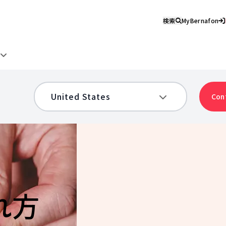
検索
MyBernafon
け
Con
れ方