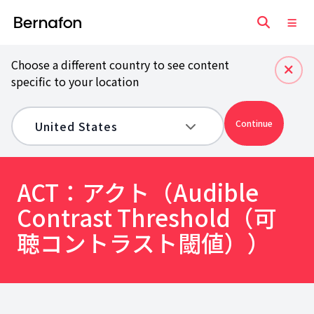
Choose a different country to see content
specific to your location
Continue
ACT：アクト（Audible
Contrast Threshold（可
聴コントラスト閾値））