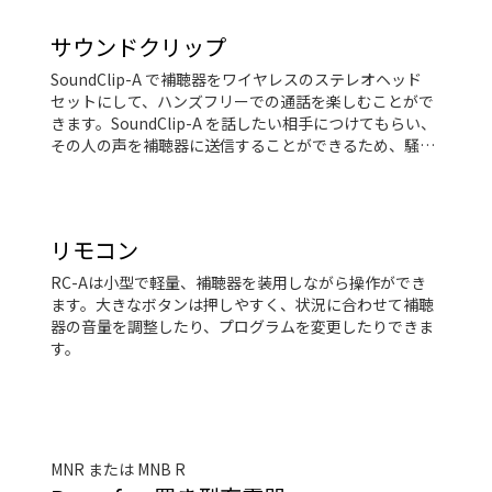
サウンドクリップ
SoundClip-A で補聴器をワイヤレスのステレオヘッド
セットにして、ハンズフリーでの通話を楽しむことがで
きます。SoundClip-A を話したい相手につけてもらい、
その人の声を補聴器に送信することができるため、騒が
しい状況に最適です。さらに、SoundClip-A は補聴器を
リモート操作できるため、音量を調整したり、着信に応
答したりすることもできます。携帯電話やデバイスに
よっては、音楽や音声を補聴器にストリーミングするた
リモコン
めに、SoundClip-A が必要となります。
RC-Aは小型で軽量、補聴器を装用しながら操作ができ
ます。大きなボタンは押しやすく、状況に合わせて補聴
器の音量を調整したり、プログラムを変更したりできま
す。
MNR または MNB R