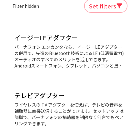
Set filters
Filter hidden
イージーLEアダプター
バーナフォン エンカンタなら、 イージーLEアダプター
の併用で、先進のBluetooth技術によるLE (低消費電力)
オーディオのすべてのメリットを活用できます。
Androidスマートフォン、タブレット、パソコンと接続
して、通話、音楽ストリーミング、ビデオ通話などが快
適に手軽に楽しめます。 USBタイプCポートではなく3.5
mmオーディオジャックを搭載しているスマートフォン
やタブレットは、このアダプターはご利用いただけませ
テレビアダプター
ん。 *イージーLEアダプターはMinami Acoustics
Limitedが製造しています。
ワイヤレスの TV アダプターを使えば、テレビの音声を
補聴器に直接送信することができます。セットアップは
簡単で、バーナフォンの補聴器を制限なく何台でもペア
リングできます。