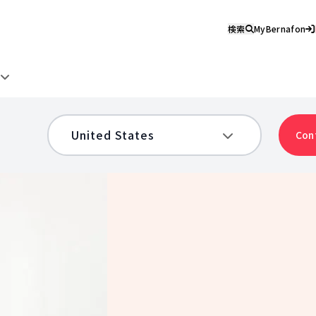
検索
MyBernafon
け
Con