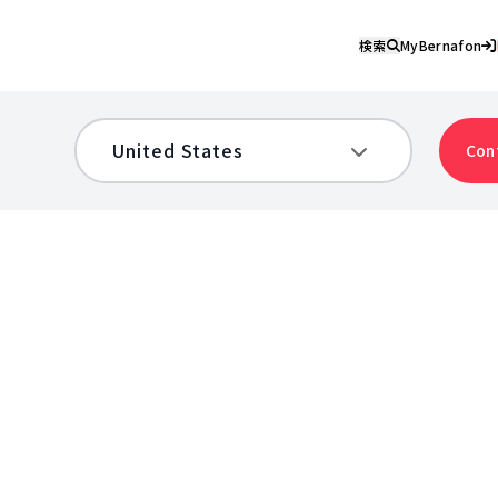
検索
MyBernafon
Con