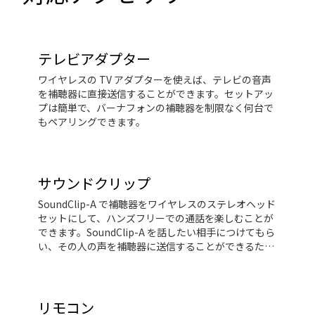
テレビアダプター
ワイヤレスの TV アダプターを使えば、テレビの音声
を補聴器に直接送信することができます。セットアッ
プは簡単で、バーナフォンの補聴器を制限なく何台で
もペアリングできます。
サウンドクリップ
SoundClip-A で補聴器をワイヤレスのステレオヘッド
セットにして、ハンズフリーでの通話を楽しむことが
できます。SoundClip-A を話したい相手につけてもら
い、その人の声を補聴器に送信することができるた
め、騒がしい状況に最適です。さらに、SoundClip-A
は補聴器をリモート操作できるため、音量を調整した
り、着信に応答したりすることもできます。携帯電話
やデバイスによっては、音楽や音声を補聴器にスト
リモコン