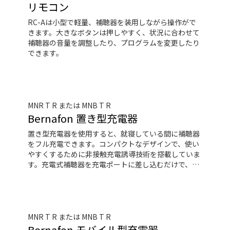
やデバイスによっては、音楽や音声を補聴器にスト
リモコン
リーミングするために、SoundClip-A が必要となりま
RC-Aは小型で軽量、補聴器を装用しながら操作がで
す。
きます。大きなボタンは押しやすく、状況に合わせて
補聴器の音量を調整したり、プログラムを変更したり
できます。
MNR T R または MNB T R
Bernafon 置き型充電器
置き型充電器を使用すると、就寝している間に補聴器
をフル充電できます。コンパクトなデザインで、使い
やすくするために非接触充電誘導技術を搭載していま
す。充電式補聴器を充電ポートに差し込むだけで、最
長3.5 時間でフル充電できます。
MNR T R または MNB T R
Bernafon モバイル型充電器