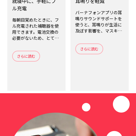
就寝中に、手軽にフ
耳鳴りを軽減
ル充電
バーナフォンアプリの耳
鳴りサウンドサポートを
毎朝目覚めたときに、フ
使うと、耳鳴りが生活に
ル充電された補聴器を使
及ぼす影響を、マスキン
用できます。電池交換の
グして軽減する心地よい
必要がないため、とても
サウンドが再生されま
便利です。就寝時に補聴
す。
さらに読む
器を外して充電器に差し
込むだけで、充電できま
さらに読む
す。