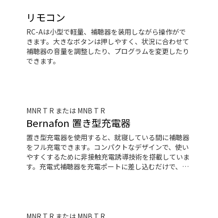
り、着信に応答したりすることもできます。携帯電話
やデバイスによっては、音楽や音声を補聴器にスト
リモコン
リーミングするために、SoundClip-A が必要となりま
RC-Aは小型で軽量、補聴器を装用しながら操作がで
す。
きます。大きなボタンは押しやすく、状況に合わせて
補聴器の音量を調整したり、プログラムを変更したり
できます。
MNR T R または MNB T R
Bernafon 置き型充電器
置き型充電器を使用すると、就寝している間に補聴器
をフル充電できます。コンパクトなデザインで、使い
やすくするために非接触充電誘導技術を搭載していま
す。充電式補聴器を充電ポートに差し込むだけで、最
長3.5 時間でフル充電できます。
MNR T R または MNB T R