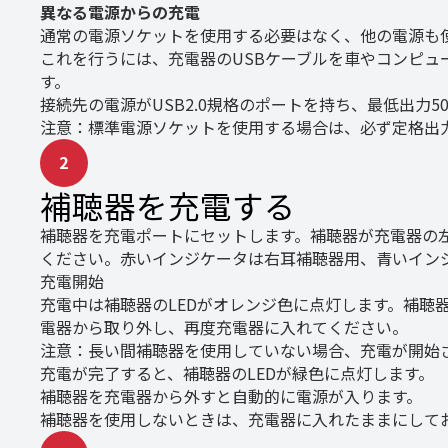
異なる電源からの充電
通常の電源ソケットを使用する必要はなく、他の電源も
これを行うには、充電器のUSBケーブルを車やコンピュ
す。
接続先の電源がUSB2.0規格のポートを持ち、最低出力5
注意：標準電源ソケットを使用する場合は、必ず定格出力（
2
補聴器を充電する
補聴器を充電ポートにセットします。補聴器が充電器の
ください。赤いインジケータは右耳補聴器用、青いイン
充電開始
充電中は補聴器のLEDがオレンジ色に点灯します。補聴
電器から取り外し、再度充電器に入れてください。
注意：長い間補聴器を使用していない場合、充電が開始さ
充電が完了すると、補聴器のLEDが緑色に点灯します。
補聴器を充電器から外すと自動的に電源が入ります。
補聴器を使用しないときは、充電器に入れたままにして