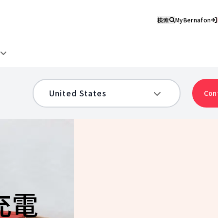
検索
MyBernafon
け
Con
充電