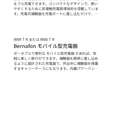
をフル充電できます。コンパクトなデザインで、使い
やすくするために非接触充電誘導技術を搭載していま
す。充電式補聴器を充電ポートに差し込むだけで、最
長3.5 時間でフル充電できます。
MNR T R または MNB T R
Bernafon モバイル型充電器
ポータブルで便利な モバイル型充電器 があれば、気
軽に楽しく旅行ができます。補聴器を簡単に差し込め
るように設計された充電器で、外出中に補聴器を保護
するキャリーケースにもなります。内蔵パワーバンク
により、電源を必要とせずに２台の補聴器を３回フル
充電できます。