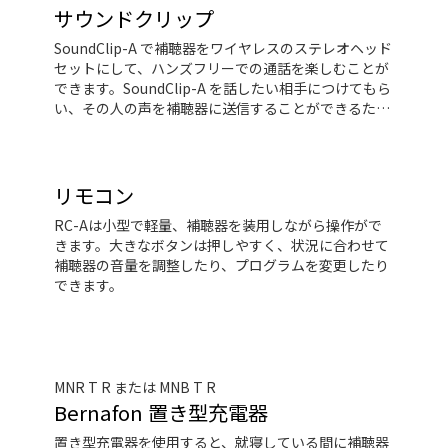
サウンドクリップ
SoundClip-A で補聴器をワイヤレスのステレオヘッド
セットにして、ハンズフリーでの通話を楽しむことが
できます。SoundClip-A を話したい相手につけてもら
い、その人の声を補聴器に送信することができるた
め、騒がしい状況に最適です。さらに、SoundClip-A
は補聴器をリモート操作できるため、音量を調整した
り、着信に応答したりすることもできます。携帯電話
やデバイスによっては、音楽や音声を補聴器にスト
リモコン
リーミングするために、SoundClip-A が必要となりま
RC-Aは小型で軽量、補聴器を装用しながら操作がで
す。
きます。大きなボタンは押しやすく、状況に合わせて
補聴器の音量を調整したり、プログラムを変更したり
できます。
MNR T R または MNB T R
Bernafon 置き型充電器
置き型充電器を使用すると、就寝している間に補聴器