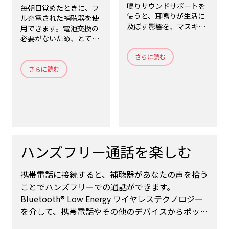
鳴りサウンドサポートを
毎朝目覚めたときに、フ
使うと、耳鳴りが生活に
ル充電された補聴器を使
及ぼす影響を、マスキン
用できます。電池交換の
グして軽減する心地よい
必要がないため、とても
サウンドが再生されま
便利です。就寝時に補聴
す。
さらに読む
器を外して充電器に差し
込むだけで、充電できま
さらに読む
す。
ハンズフリー通話を楽しむ
携帯電話に接続すると、補聴器があなたの声を拾う
ことでハンズフリーでの通話ができます。
Bluetooth® Low Energy ワイヤレステクノロジー
を介して、携帯電話やその他のデバイスからポッド
キャスト、音楽、テレビの音声などを補聴器のス