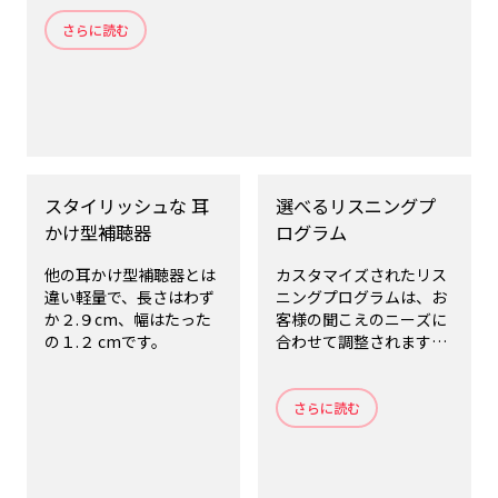
ピーカーにストリーミングすることもできます。
さらに読む
スタイリッシュな 耳
選べるリスニングプ
かけ型補聴器
ログラム
他の耳かけ型補聴器とは
カスタマイズされたリス
違い軽量で、長さはわず
ニングプログラムは、お
か２.９cm、幅はたった
客様の聞こえのニーズに
の１.２ cmです。
合わせて調整されます。
これらを使用すると、自
然の中でも、混雑したカ
フェでも、音楽コンサー
さらに読む
トでも、最高の音質を選
択できます。