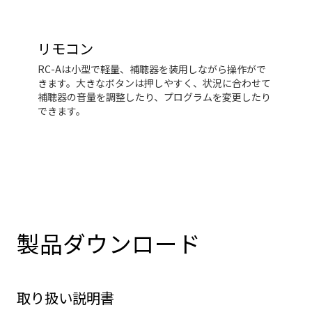
め、騒がしい状況に最適です。さらに、SoundClip-A
は補聴器をリモート操作できるため、音量を調整した
り、着信に応答したりすることもできます。携帯電話
やデバイスによっては、音楽や音声を補聴器にスト
リモコン
リーミングするために、SoundClip-A が必要となりま
RC-Aは小型で軽量、補聴器を装用しながら操作がで
す。
きます。大きなボタンは押しやすく、状況に合わせて
補聴器の音量を調整したり、プログラムを変更したり
できます。
製品ダウンロード
取り扱い説明書